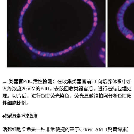
← 类器官EdU活性检测：
在收集类器官前2 h向培养体系中加
入终浓度20 mM的EdU。去胶回收类器官后，进行石蜡包埋处
理。切片后，进行EdU荧光染色，荧光显微镜拍照分析EdU阳
性细胞比例。
钙黄绿素/PI染色法
活死细胞染色是一种非常便捷的基于Calcein-AM（钙黄绿素）