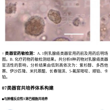
↑ 类器官药敏检测：
A. 1例乳腺癌类器官用药前及用药后明场
图。B. 化疗药物药敏检测结果。共分析8种药物对乳腺癌类器
官活性的影响，分析结果由低到高依次为：紫杉醇、多西他
赛、伊沙匹隆、米托蒽醌、长春瑞滨、5-氟尿嘧啶、顺铂、卡
铂。
07
类器官共培养体系构建
与肿瘤反应性T淋巴细胞共培养